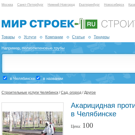
Москва
Санкт-Петербург
Нижний Новгород
Екатеринбург
Новосибирск
Каз
Товары
Услуги
Компании
Статьи
Тендеры
Например,
полиэтиленовые трубы
в Челябинске
в названии
Строительные услуги Челябинск
/
Сад, огород
/
Другое
Акарицидная прот
в Челябинске
100
Цена: