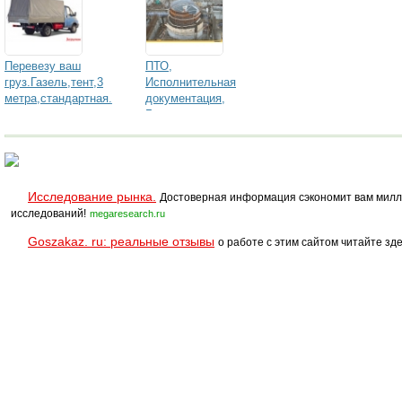
Перевезу ваш
ПТО,
груз.Газель,тент,3
Исполнительная
метра,стандартная.
документация,
Геодезия
Исследование рынка.
Достоверная информация сэкономит вам милл
исследований!
megaresearch.ru
Goszakaz. ru: реальные отзывы
о работе с этим сайтом читайте зде