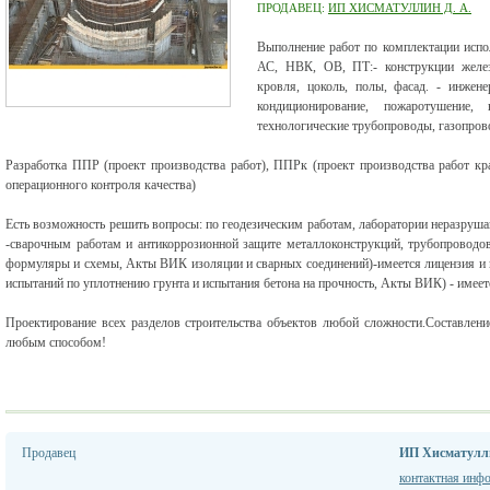
ПРОДАВЕЦ:
ИП ХИСМАТУЛЛИН Д. А.
Выполнение работ по комплектации исп
АС, НВК, ОВ, ПТ:- конструкции железо
кровля, цоколь, полы, фасад. - инжене
кондиционирование, пожаротушение
технологические трубопроводы, газопров
Разработка ППР (проект производства работ), ППРк (проект производства работ кр
операционного контроля качества)
Есть возможность решить вопросы: по геодезическим работам, лаборатории неразруш
-сварочным работам и антикоррозионной защите металлоконструкций, трубопроводо
формуляры и схемы, Акты ВИК изоляции и сварных соединений)-имеется лицензия и 
испытаний по уплотнению грунта и испытания бетона на прочность, Акты ВИК) - имеет
Проектирование всех разделов строительства объектов любой сложности.Составлен
любым способом!
Продавец
ИП Хисматулли
контактная инф