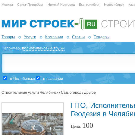
Москва
Санкт-Петербург
Нижний Новгород
Екатеринбург
Новосибирск
Каз
Товары
Услуги
Компании
Статьи
Тендеры
Например,
полиэтиленовые трубы
в Челябинске
в названии
Строительные услуги Челябинск
/
Сад, огород
/
Другое
ПТО, Исполнитель
Геодезия в Челяби
100
Цена: