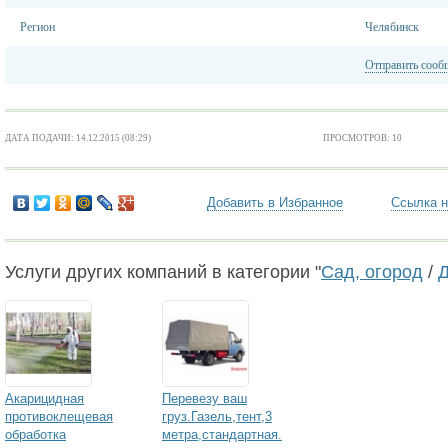
Регион
Челябинск
Отправить сооб
ДАТА ПОДАЧИ: 14.12.2015 (08:29)
ПРОСМОТРОВ: 10
Добавить в Избранное
Ссылка н
Услуги других компаний в категории "
Сад, огород
/
Д
Акарицидная
Перевезу ваш
противоклещевая
груз.Газель,тент,3
обработка
метра,стандартная.