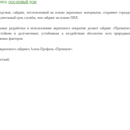
АВЕЦ:
ООО НОВЫЙ ДОМ
едствие, сайдинг, изготовленный на основе акриловых материалов, сохраняет горазд
длительный срок службы, чем сайдинг на основе ПВХ.
ьные разработки и использование акрилового покрытия делают сайдинг «Премиум
остойким и долговечным; устойчивым к воздействию абсолютно всех природны
ивных факторов.
акрилового сайдинга Альта-Профиль «Премиум»:
ветлый;