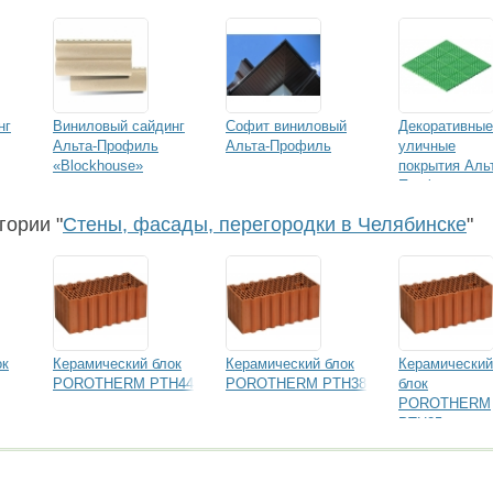
нг
Виниловый сайдинг
Софит виниловый
Декоративные
Альта-Профиль
Альта-Профиль
уличные
«Blockhouse»
покрытия Аль
Профиль
гории "
Стены, фасады, перегородки в Челябинске
"
ок
Керамический блок
Керамический блок
Керамический
POROTHERM PTH44
POROTHERM PTH38
блок
POROTHERM
PTH25