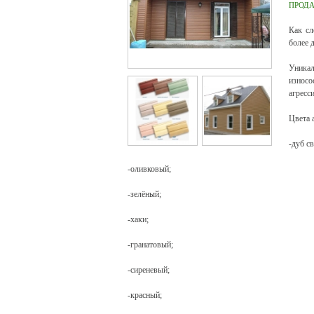
ПРОД
Как сл
более 
Уникал
износ
агресс
Цвета 
-дуб с
-оливковый;
-зелёный;
-хаки;
-гранатовый;
-сиреневый;
-красный;