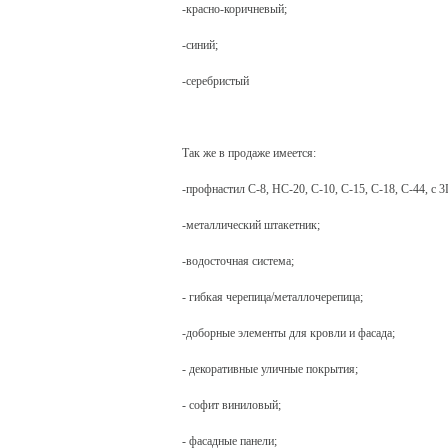
-красно-коричневый;
-синий;
-серебристый
Так же в продаже имеется:
-профнастил С-8, НС-20, С-10, С-15, С-18, С-44, с 3
-металлический штакетник;
-водосточная система
;
- гибкая черепица/металлочерепица;
-доборные элементы для кровли и фасада;
- декоративные уличные покрытия;
- софит виниловый;
- фасадные панели;