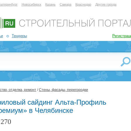
катеринбург
Новосибирск
Казань
Самара
Краснодар
Другие города
ьи
Тендеры
Регистрац
тво, отделка, ремонт
/
Стены, фасады, перегородки
риловый сайдинг Альта-Профиль
ремиум» в Челябинске
270
: