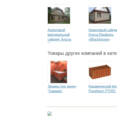
Акриловый
Акриловый сайди
вертикальный
Альта-Профиль
сайдинг Альта-
«Blockhouse»
Профиль
«Quadrohouse»
Товары других компаний в кате
Экраны под ванну
Керамический бл
"Хаммер"
Porotherm PTH51