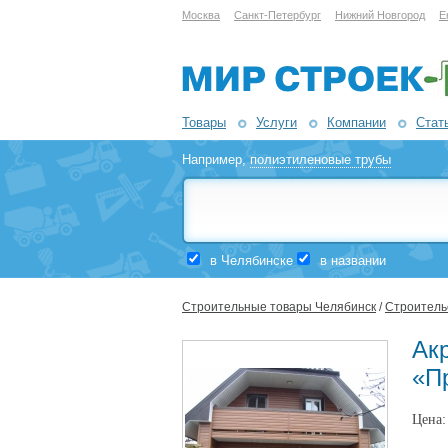
Москва
Санкт-Петербург
Нижний Новгород
Е
Товары
Услуги
Компании
Стат
Например,
полиэтиленовые трубы
в Челябинске
в названии
Строительные товары Челябинск
/
Строительс
Ак
«П
Цена