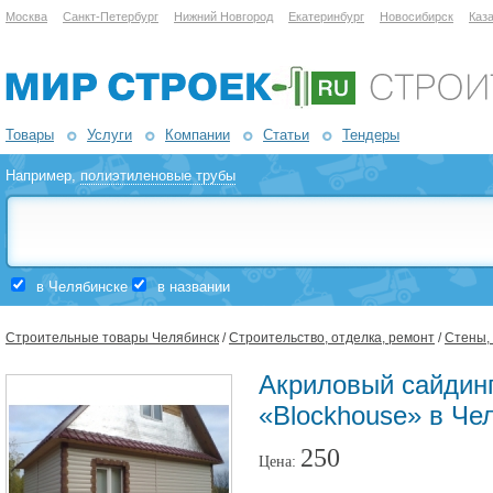
Москва
Санкт-Петербург
Нижний Новгород
Екатеринбург
Новосибирск
Каз
Товары
Услуги
Компании
Статьи
Тендеры
Например,
полиэтиленовые трубы
в Челябинске
в названии
Строительные товары Челябинск
/
Строительство, отделка, ремонт
/
Стены,
Акриловый сайдин
«Blockhouse» в Че
250
Цена: