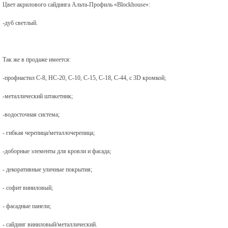
Цвет акрилового сайдинга Альта-Профиль «Blockhouse»:
-дуб светлый.
Так же в продаже имеется:
-профнастил С-8, НС-20, С-10, С-15, С-18, С-44, с 3
D кромкой;
-металлический штакетник;
-водосточная система
;
- гибкая черепица/металлочерепица;
-доборные элементы для кровли и фасада;
- декоративные уличные покрытия;
- софит виниловый;
- фасадные панели;
- сайдинг виниловый/металлический.