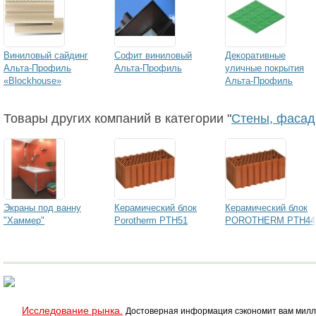
Виниловый сайдинг
Софит виниловый
Декоративные
Альта-Профиль
Альта-Профиль
уличные покрытия
«Blockhouse»
Альта-Профиль
Товары других компаний в категории "
Стены, фасад
Экраны под ванну
Керамический блок
Керамический блок
"Хаммер"
Porotherm PTH51
POROTHERM PTH44
Исследование рынка.
Достоверная информация сэкономит вам милл