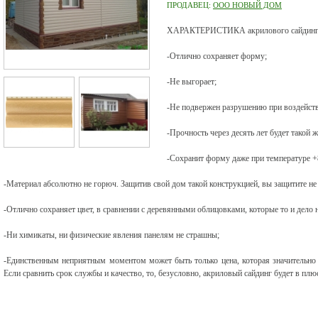
ПРОДАВЕЦ:
ООО НОВЫЙ ДОМ
ХАРАКТЕРИСТИКА акрилового сайдинга
-Отлично сохраняет форму;
-Не выгорает;
-Не подвержен разрушению при воздейств
-Прочность через десять лет будет такой ж
-Сохранит форму даже при температуре +
-Материал абсолютно не горюч. Защитив свой дом такой конструкцией, вы защитите не 
-Отлично сохраняет цвет, в сравнении с деревянными облицовками, которые то и дело н
-Ни химикаты, ни физические явления панелям не страшны;
-Единственным неприятным моментом может быть только цена, которая значительно
Если сравнить срок службы и качество, то, безусловно, акриловый сайдинг будет в плюс