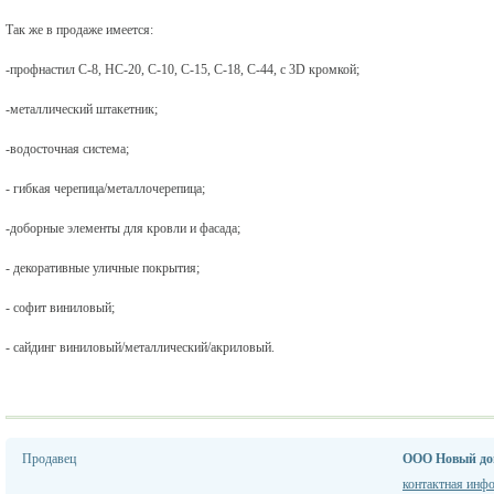
Так же в продаже имеется:
-профнастил С-8, НС-20, С-10, С-15, С-18, С-44, с 3
D
кромкой;
-металлический штакетник;
-водосточная система
;
- гибкая черепица/металлочерепица;
-доборные элементы для кровли и фасада;
- декоративные уличные покрытия;
- софит виниловый;
- сайдинг виниловый/металлический/акриловый.
Продавец
ООО Новый д
контактная инф