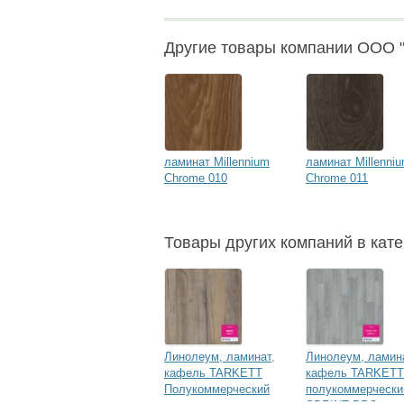
Другие товары компании ООО "
ламинат Millennium
ламинат Millenni
Chrome 010
Chrome 011
Товары других компаний в кате
Линолеум, ламинат,
Линолеум, ламин
кафель TARKETT
кафель TARKETT
Полукоммерческий
полукоммерчески