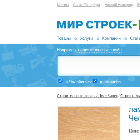
Москва
Санкт-Петербург
Нижний Новгород
Е
Товары
Услуги
Компании
Стат
Например,
полиэтиленовые трубы
в Челябинске
в названии
Строительные товары Челябинск
/
Строительс
лам
Че
Цена