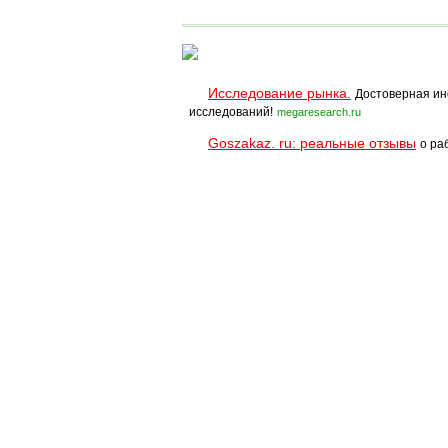
SPRINT PRO
Исследование рынка.
Достоверная ин
исследований!
megaresearch.ru
Goszakaz. ru: реальные отзывы
о ра
Помощь
Условия использования
При полном и