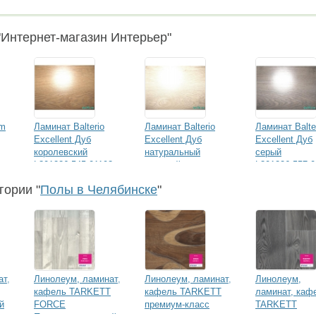
Интернет-магазин Интерьер"
um
Ламинат Balterio
Ламинат Balterio
Ламинат Balte
Excellent Дуб
Excellent Дуб
Excellent Дуб
королевский
натуральный
серый
L301226.545.01193
светлый
L301226.557.0
L301226.542.0
гории "
Полы в Челябинске
"
ат,
Линолеум, ламинат,
Линолеум, ламинат,
Линолеум,
кафель TARKETT
кафель TARKETT
ламинат, каф
й
FORCE
премиум-класс
TARKETT