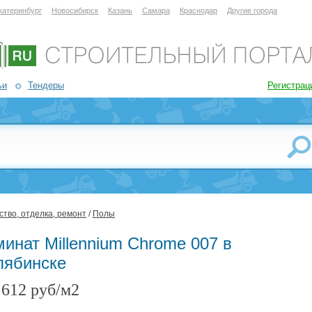
катеринбург
Новосибирск
Казань
Самара
Краснодар
Другие города
ьи
Тендеры
Регистрац
тво, отделка, ремонт
/
Полы
инат Millennium Chrome 007 в
лябинске
612 руб/м2
: