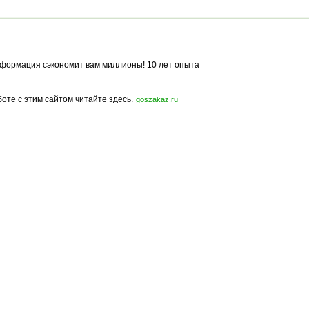
Полукоммерческий
формация сэкономит вам миллионы! 10 лет опыта
боте с этим сайтом читайте здесь.
goszakaz.ru
Политика конфиденциальности
Карта сайта
© 2009-2023, МирСтроек.ру - портал бесплатных строительных объявлений.
ли частичном использовании материалов сайта гиперссылка на MirStroek.RU