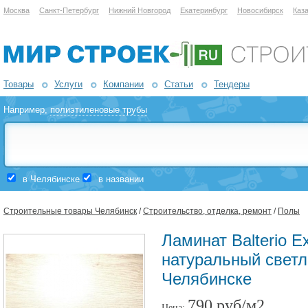
Москва
Санкт-Петербург
Нижний Новгород
Екатеринбург
Новосибирск
Каз
Товары
Услуги
Компании
Статьи
Тендеры
Например,
полиэтиленовые трубы
в Челябинске
в названии
Строительные товары Челябинск
/
Строительство, отделка, ремонт
/
Полы
Ламинат Balterio Ex
натуральный светл
Челябинске
790 руб/м2
Цена: