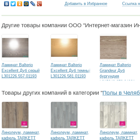
Добавить в Избранное
Ссылка н
Другие товары компании ООО "Интернет-магазин И
Ламинат Balterio
Ламинат Balterio
Ламинат Balterio
Excellent Дуб серый
Excellent Дуб темный
Grandeur Дуб
L301226.557.01193
L301226.581.01193
бургундия
L315240.672.04001
Товары других компаний в категории "
Полы в Челяб
Линолеум, ламинат,
Линолеум, ламинат,
Линолеум, ламинат,
кафель TARKETT
кафель TARKETT
кафель TARKETT