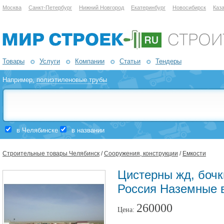
Москва
Санкт-Петербург
Нижний Новгород
Екатеринбург
Новосибирск
Каз
Товары
Услуги
Компании
Статьи
Тендеры
Например,
полиэтиленовые трубы
в Челябинске
в названии
Строительные товары Челябинск
/
Сооружения, конструкции
/
Емкости
Цистерны жд, бочк
Россия Наземные 
260000
Цена: