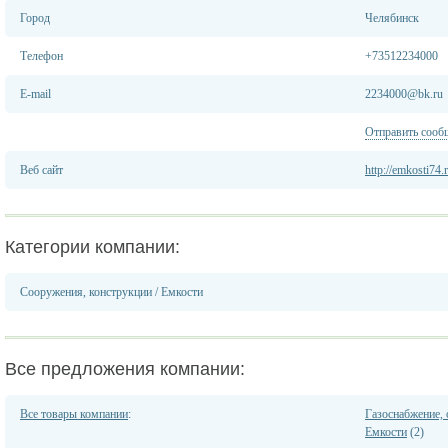
Город
Челябинск
Телефон
+73512234000
E-mail
2234000@bk.ru
Отправить сооб
Веб сайт
http://emkosti74.
Категории компании:
Сооружения, конструкции
/
Емкости
Все предложения компании:
Все товары компании
:
Газоснабжение, 
Емкости
(2)