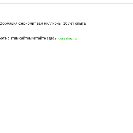
формация сэкономит вам миллионы! 10 лет опыта
боте с этим сайтом читайте здесь.
goszakaz.ru
Политика конфиденциальности
Карта сайта
© 2009-2023, МирСтроек.ру - портал бесплатных строительных объявлений.
ли частичном использовании материалов сайта гиперссылка на MirStroek.RU