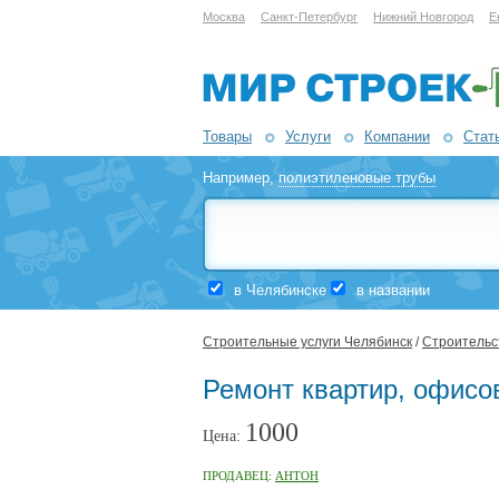
Москва
Санкт-Петербург
Нижний Новгород
Е
Товары
Услуги
Компании
Стат
Например,
полиэтиленовые трубы
в Челябинске
в названии
Строительные услуги Челябинск
/
Строительст
Ремонт квартир, офисо
1000
Цена:
ПРОДАВЕЦ:
АНТОН