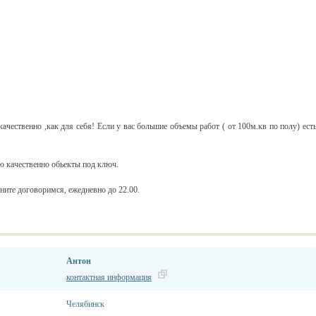
качественно ,как для себя! Если у вас большие объемы работ ( от 100м.кв по полу) ест
аю качественно обьекты под ключ.
оните договоримся, ежедневно до 22.00.
Антон
контактная информация
Челябинск