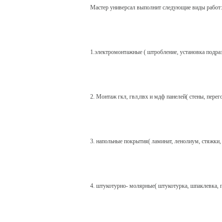
Мастер универсал выполнит следующие виды работ:
1.электромонтажные ( штробление, установка подраз
2. Монтаж гкл, гвл,пвх и мдф панелей( стены, перег
3. напольные покрытия( ламинат, ленолиум, стяжки,
4. штукотурно- молярные( штукотурка, шпаклевка, п