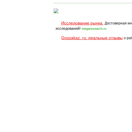
Исследование рынка.
Достоверная ин
исследований!
megaresearch.ru
Goszakaz. ru: реальные отзывы
о ра
Помощь
Условия использования
При полном и