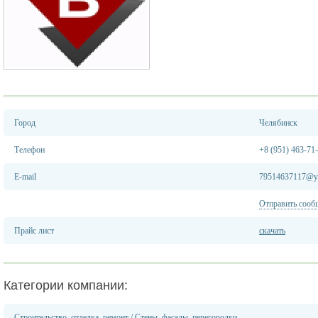
Город
Челябинск
Телефон
+8 (951) 463-71
E-mail
79514637117@ya
Отправить сооб
Прайс лист
скачать
Категории компании:
Строительство, отделка, ремонт
/
Стены, фасады, перегородки