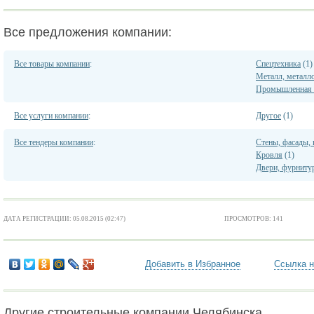
Все предложения компании:
Все товары компании
:
Спецтехника
(1)
Металл, металл
Промышленная 
Все услуги компании
:
Другое
(1)
Все тендеры компании
:
Стены, фасады,
Кровля
(1)
Двери, фурниту
ДАТА РЕГИСТРАЦИИ: 05.08.2015 (02:47)
ПРОСМОТРОВ: 141
Добавить в Избранное
Ссылка н
Другие строительные компании Челябинска