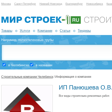
Москва
Санкт-Петербург
Нижний Новгород
Екатеринбург
Новосибирск
Каз
Товары
Услуги
Компании
Статьи
Тендеры
Например,
полиэтиленовые трубы
в Челябинске
в названии
Строительные компании Челябинск
/ Информация о компании
ИП Панюшева О.В
Все виды строительно-ремонтных работ.