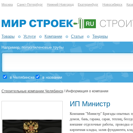
Москва
Санкт-Петербург
Нижний Новгород
Екатеринбург
Новосибирск
Каз
Товары
Услуги
Компании
Статьи
Тендеры
Например,
полиэтиленовые трубы
в Челябинске
в названии
Строительные компании Челябинск
/ Информация о компании
ИП Министр
Компания "Министр" Бригады опытных пр
домов, бань, гаража, сарая, теплиц, бесе
внешние отделочные работы, проводка о
кирпичная кладка, залив фундамента, кла