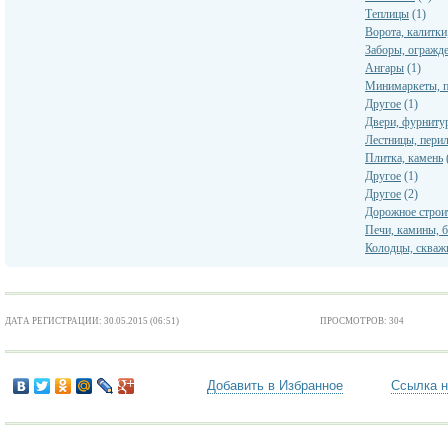
Теплицы
(1)
Ворота, калитк
Заборы, огражд
Ангары
(1)
Минимаркеты, 
Другое
(1)
Двери, фурниту
Лестницы, перил
Плитка, камень
Другое
(1)
Другое
(2)
Дорожное строи
Печи, камины, 
Колодцы, сква
ДАТА РЕГИСТРАЦИИ: 30.05.2015 (06:51)
ПРОСМОТРОВ: 304
Добавить в Избранное
Ссылка н