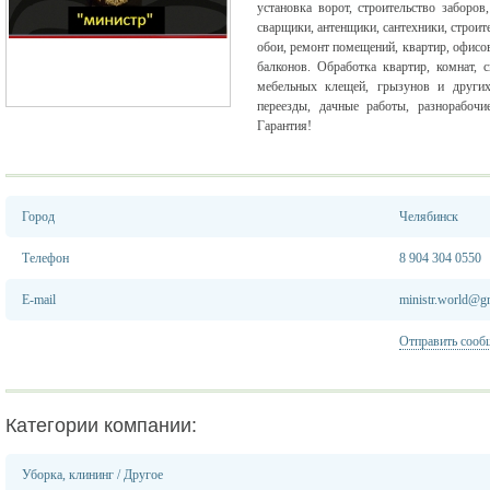
установка ворот, строительство заборо
сварщики, антенщики, сантехники, строит
обои, ремонт помещений, квартир, офисов
балконов. Обработка квартир, комнат, 
мебельных клещей, грызунов и других
переезды, дачные работы, разнорабочи
Гарантия!
Город
Челябинск
Телефон
8 904 304 0550
E-mail
ministr.world@g
Отправить сооб
Категории компании:
Уборка, клининг
/
Другое