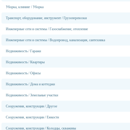
Уборка, клининг
/
Уборка
Транспорт, оборудование, инструмент
/
Грузоперевозки
Инженерные сети и системы
/
Газоснабжение, отопление
Инженерные сети и системы
/
Водопровод, канализация, сантехника
Недвижимость
/
Гаражи
Недвижимость
/
Квартиры
Недвижимость
/
Офисы
Недвижимость
/
Дома и коттеджи
Недвижимость
/
Земельные участки
Сооружения, конструкции
/
Другое
Сооружения, конструкции
/
Емкости
Сооружения, конструкции
/
Колодцы, скважины