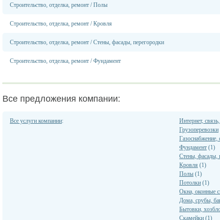
Строительство, отделка, ремонт
/
Полы
Строительство, отделка, ремонт
/
Кровля
Строительство, отделка, ремонт
/
Стены, фасады, перегородки
Строительство, отделка, ремонт
/
Фундамент
Все предложения компании:
Все услуги компании
:
Интернет, связь
Грузоперевозки
Газоснабжение, 
Фундамент
(1)
Стены, фасады,
Кровля
(1)
Полы
(1)
Потолки
(1)
Окна, оконные 
Дома, срубы, ба
Бытовки, хозбло
Скамейки
(1)