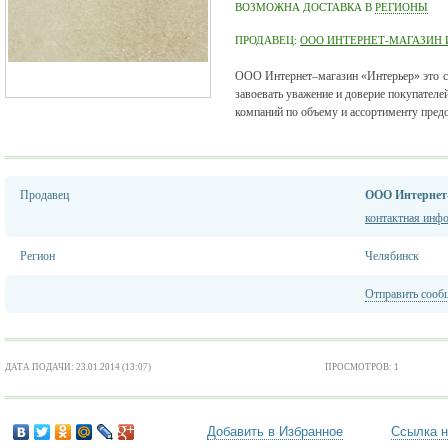
ВОЗМОЖНА ДОСТАВКА В
РЕГИОНЫ
ПРОДАВЕЦ:
ООО ИНТЕРНЕТ-МАГАЗИН 
ООО Интернет–магазин «Интерьер» это с
завоевать уважение и доверие покупателе
компаний по объему и ассортименту предс
Продавец
ООО Интернет-
контактная инф
Регион
Челябинск
Отправить сооб
ДАТА ПОДАЧИ: 23.01.2014 (13:07)
ПРОСМОТРОВ: 1
Добавить в Избранное
Ссылка н