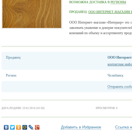
ВОЗМОЖНА ДОСТАВКА В
РЕГИОНЫ
ПРОДАВЕЦ:
ООО ИНТЕРНЕТ-МАГАЗИН 
ООО Интернет–магазин «Интерьер» это с
завоевать уважение и доверие покупателе
компаний по объему и ассортименту предс
Продавец
ООО Интернет-
контактная инф
Регион
Челябинск
Отправить сооб
ДАТА ПОДАЧИ: 23.01.2014 (10:50)
ПРОСМОТРОВ: 0
Добавить в Избранное
Ссылка н