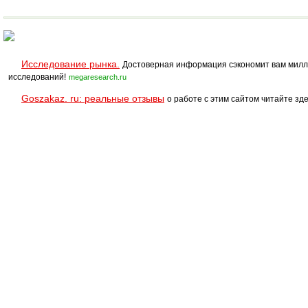
SPRINT PRO
Полукоммерческий
Исследование рынка.
Достоверная информация сэкономит вам милл
исследований!
megaresearch.ru
Goszakaz. ru: реальные отзывы
о работе с этим сайтом читайте зде