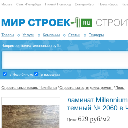
Москва
Санкт-Петербург
Нижний Новгород
Екатеринбург
Новосибирск
Каз
Товары
Услуги
Компании
Статьи
Тендеры
Например,
полиэтиленовые трубы
в Челябинске
в названии
Строительные товары Челябинск
/
Строительство, отделка, ремонт
/
Полы
ламинат Millennium
темный № 2060 в 
629 руб/м2
Цена: