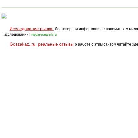
SPRINT PRO
Полукоммерческий
Исследование рынка.
Достоверная информация сэкономит вам милл
исследований!
megaresearch.ru
Goszakaz. ru: реальные отзывы
о работе с этим сайтом читайте зде