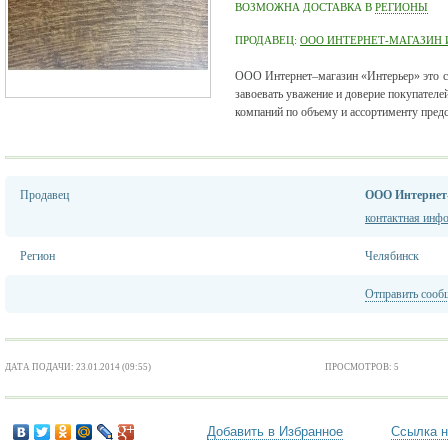
ВОЗМОЖНА ДОСТАВКА В
РЕГИОНЫ
ПРОДАВЕЦ:
ООО ИНТЕРНЕТ-МАГАЗИН 
ООО Интернет–магазин «Интерьер» это с
завоевать уважение и доверие покупателе
компаний по объему и ассортименту предс
Продавец
ООО Интернет-
контактная инф
Регион
Челябинск
Отправить сооб
ДАТА ПОДАЧИ: 23.01.2014 (09:55)
ПРОСМОТРОВ: 5
Добавить в Избранное
Ссылка н