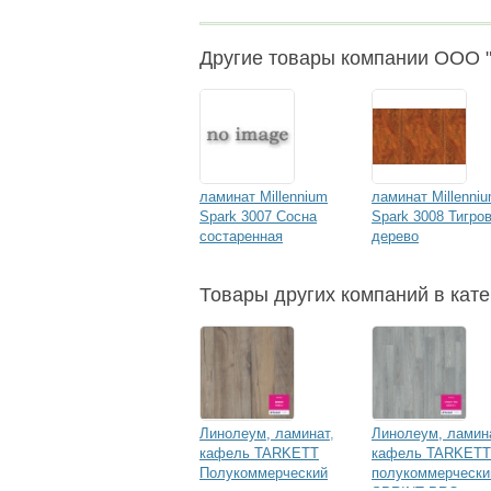
Другие товары компании ООО "
ламинат Millennium
ламинат Millenni
Spark 3007 Сосна
Spark 3008 Тигро
состаренная
дерево
Товары других компаний в кате
Линолеум, ламинат,
Линолеум, ламин
кафель TARKETT
кафель TARKETT
Полукоммерческий
полукоммерчески