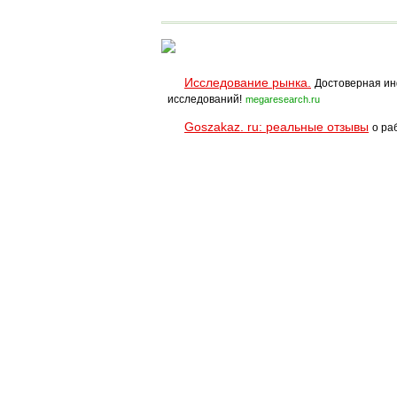
SPRINT PRO
Исследование рынка.
Достоверная ин
исследований!
megaresearch.ru
Goszakaz. ru: реальные отзывы
о ра
Помощь
Условия использования
При полном и