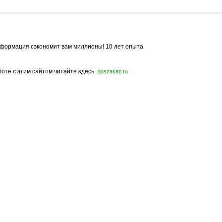
Полукоммерческий
формация сэкономит вам миллионы! 10 лет опыта
боте с этим сайтом читайте здесь.
goszakaz.ru
Политика конфиденциальности
Карта сайта
© 2009-2023, МирСтроек.ру - портал бесплатных строительных объявлений.
ли частичном использовании материалов сайта гиперссылка на MirStroek.RU