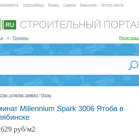
катеринбург
Новосибирск
Казань
Самара
Краснодар
Другие города
ьи
Тендеры
Регистрац
тво, отделка, ремонт
/
Полы
инат Millennium Spark 3006 Ятоба в
лябинске
629 руб/м2
: