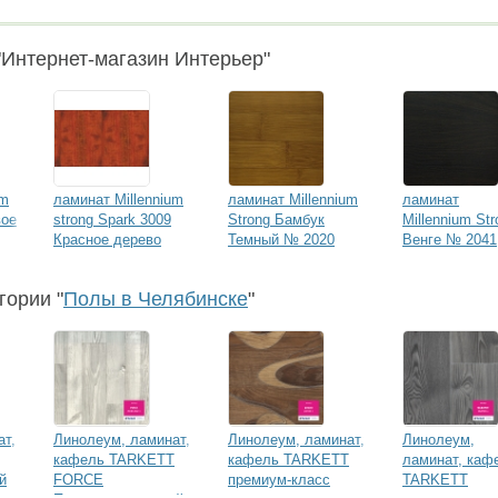
Интернет-магазин Интерьер"
um
ламинат Millennium
ламинат Millennium
ламинат
вое
strong Spark 3009
Strong Бамбук
Millennium Str
Красное дерево
Темный № 2020
Венге № 2041
гории "
Полы в Челябинске
"
ат,
Линолеум, ламинат,
Линолеум, ламинат,
Линолеум,
кафель TARKETT
кафель TARKETT
ламинат, каф
й
FORCE
премиум-класс
TARKETT