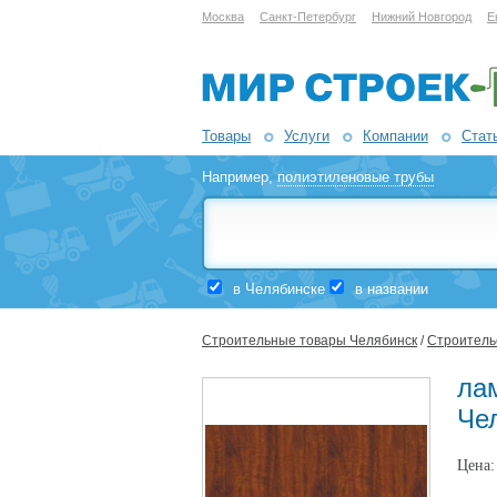
Москва
Санкт-Петербург
Нижний Новгород
Е
Товары
Услуги
Компании
Стат
Например,
полиэтиленовые трубы
в Челябинске
в названии
Строительные товары Челябинск
/
Строительс
лам
Че
Цена