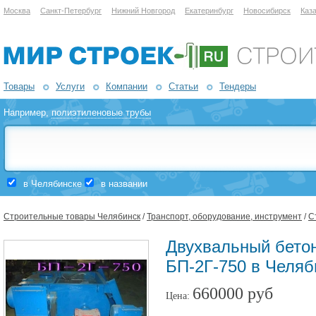
Москва
Санкт-Петербург
Нижний Новгород
Екатеринбург
Новосибирск
Каз
Товары
Услуги
Компании
Статьи
Тендеры
Например,
полиэтиленовые трубы
в Челябинске
в названии
Строительные товары Челябинск
/
Транспорт, оборудование, инструмент
/
С
Двухвальный бето
БП-2Г-750 в Челяб
660000 руб
Цена: