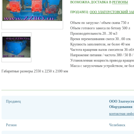
ВОЗМОЖНА ДОСТАВКА В
РЕГИОНЫ
ПРОДАВЕЦ:
ООО ЗЛАТОУСТОВСКИЙ ЗА
Объем по загрузке / объем скипа 750 л
Объем готового замеса по бетону 500 л
Производительность 20...30 м3
Время перемешивания смеси 30...60 сек
Крупность заполнителя, не более 40 мм
Частота вращения валов смесителя 36 об
Напряжение питания / частота 380 / 50 В /
Установленная мощность привода вращени
Масса с загрузочным устройством, не бол
Габаритные размеры 2550 х 2250 х 2100 мм
Продавец
ООО Златоусто
Оборудования
контактная инф
Регион
Челябинск