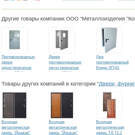
Другие товары компании ООО "Металлоизделия "Ко
Противопожарные
Двери
Люк
двери
противопожарные
противопожарный
одностворчатые
двухстворчатые
Кондр ЛП-01
Кондр ДП-01
Кондр ДП-02
Товары других компаний в категории "
Двери, фурни
Входная
Входная
Входная
металлическая
металлическая
металлическая
дверь "Йошкар"
дверь "Йошкар"
дверь ТД 71-2