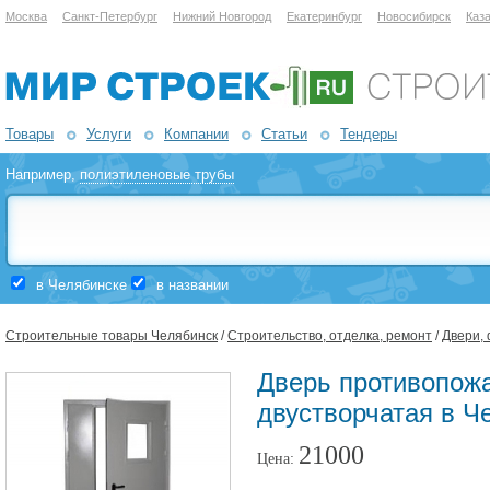
Москва
Санкт-Петербург
Нижний Новгород
Екатеринбург
Новосибирск
Каз
Товары
Услуги
Компании
Статьи
Тендеры
Например,
полиэтиленовые трубы
в Челябинске
в названии
Строительные товары Челябинск
/
Строительство, отделка, ремонт
/
Двери,
Дверь противопож
двустворчатая в Ч
21000
Цена: