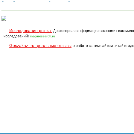
Венге Венге
Золотистый дуб
Исследование рынка.
Достоверная информация сэкономит вам милл
исследований!
megaresearch.ru
Goszakaz. ru: реальные отзывы
о работе с этим сайтом читайте зде