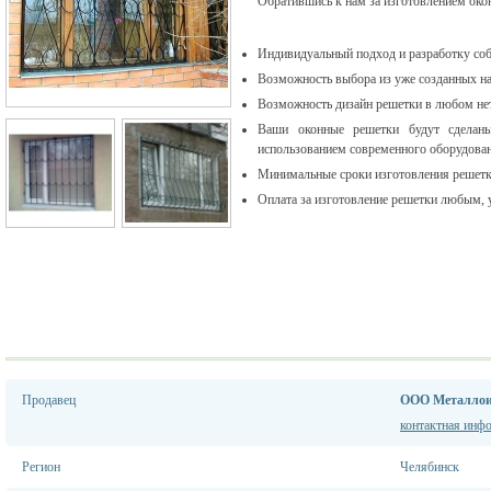
Обратившись к нам за изготовлением око
Индивидуальный подход и разработку соб
Возможность выбора из уже созданных на
Возможность дизайн решетки в любом не
Ваши оконные решетки будут сделан
использованием современного оборудован
Минимальные сроки изготовления решетк
Оплата за изготовление решетки любым, 
Продавец
ООО Металлои
контактная инф
Регион
Челябинск