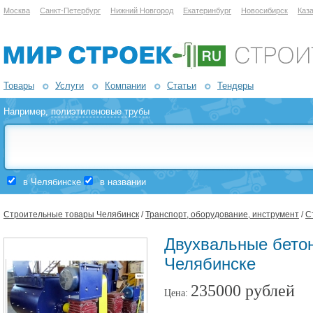
Москва
Санкт-Петербург
Нижний Новгород
Екатеринбург
Новосибирск
Каз
Товары
Услуги
Компании
Статьи
Тендеры
Например,
полиэтиленовые трубы
в Челябинске
в названии
Строительные товары Челябинск
/
Транспорт, оборудование, инструмент
/
С
Двухвальные бето
Челябинске
235000 рублей
Цена: