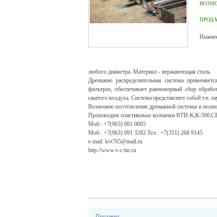
ВОЗМ
ПРОД
Нижнее
любого диаметра. Материал - нержавеющая сталь.
Дренажно распределительная система применяетс
фильтрах, обеспечивает равномерный сбор обраб
сжатого воздуха. Система представляет собой т.н. п
Возможно изготовление дренажной системы в полной 
Производим пластиковые колпачки ВТИ-К,К-500,
Моб.: +7(963) 081 0005
Моб.: +7(963) 091 3282 Тел.: +7(351) 268 9145
e-mail: kvt765@mail.ru
http://www.v-c.tiu.ru
Продавец