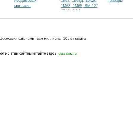
неодимовых
1К62, 1К62Д, 16К20,
приборы
магнитов
1М63, 1М65, ВМ-127,
6Р12, ООО
СтанкоПромСервис
Запчасти к станкам,
запасные части к
станкам, задняя
бабка, коро
формация сэкономит вам миллионы! 10 лет опыта
боте с этим сайтом читайте здесь.
goszakaz.ru
Политика конфиденциальности
Карта сайта
© 2009-2023, МирСтроек.ру - портал бесплатных строительных объявлений.
ли частичном использовании материалов сайта гиперссылка на MirStroek.RU