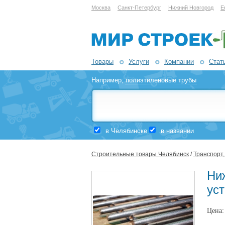
Москва
Санкт-Петербург
Нижний Новгород
Е
Товары
Услуги
Компании
Стат
Например,
полиэтиленовые трубы
в Челябинске
в названии
Строительные товары Челябинск
/
Транспорт,
Ни
ус
Цена