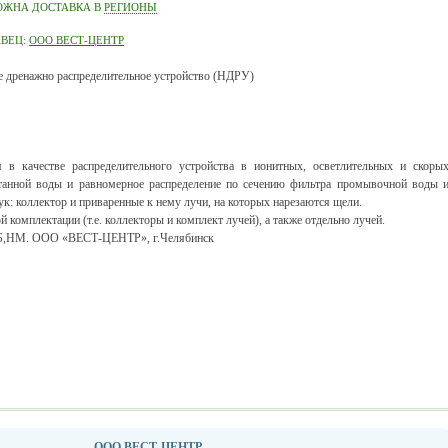
ОЖНА ДОСТАВКА В
РЕГИОНЫ
АВЕЦ:
ООО ВЕСТ-ЦЕНТР
 дренажно распределительное устройство (НДРУ)
я в качестве распределительного устройства в ионитных, осветлительных и скоры
отанной воды и равномерное распределение по сечению фильтра промывочной воды 
аук: коллектор и приваренные к нему лучи, на которых нарезаются щели.
комплектации (т.е. коллекторы и комплект лучей), а также отдельно лучей.
СБ,НМ. ООО «ВЕСТ-ЦЕНТР», г.Челябинск
ООО ВЕСТ-ЦЕНТР