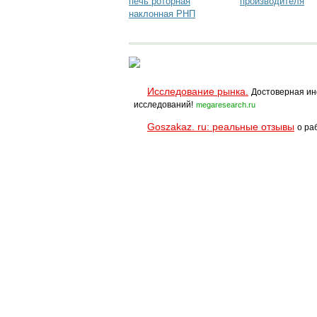
печь роторная
производителя
наклонная РНП
Исследование рынка.
Достоверная ин
исследований!
megaresearch.ru
Goszakaz. ru: реальные отзывы
о ра
Помощь
Условия использования
При полном и