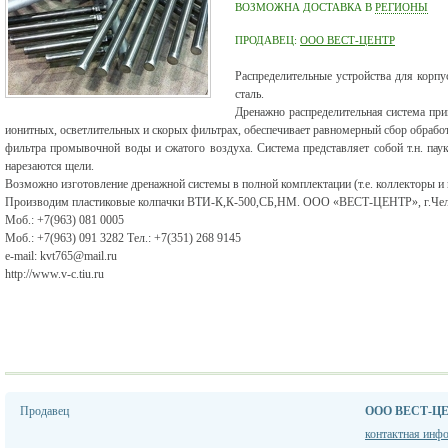
ВОЗМОЖНА ДОСТАВКА В
РЕГИОНЫ
ПРОДАВЕЦ:
ООО ВЕСТ-ЦЕНТР
Распределительные устройства для корп
сталь.
Дренажно распределительная система прим
ионитных, осветлительных и скорых фильтрах, обеспечивает равномерный сбор обрабо
фильтра промывочной воды и сжатого воздуха. Система представляет собой т.н. пау
нарезаются щели.
Возможно изготовление дренажной системы в полной комплектации (т.е. коллекторы и к
Производим пластиковые колпачки ВТИ-К,К-500,СБ,НМ. ООО «ВЕСТ-ЦЕНТР», г.Че
Моб.: +7(963) 081 0005
Моб.: +7(963) 091 3282 Тел.: +7(351) 268 9145
e-mail: kvt765@mail.ru
http://www.v-c.tiu.ru
Продавец
ООО ВЕСТ-Ц
контактная инф