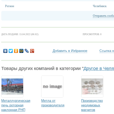
Регион
Челябинск
Отправить сооб
ДАТА ПОДАЧИ: 15.04.2022 (06:02)
ПРОСМОТРОВ: 0
Добавить в Избранное
Ссылка н
Товары других компаний в категории "
Другое в Чел
Металлургическая
Метла от
Производство
печь роторная
производителя
неодимовых
наклонная РНП
магнитов