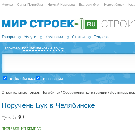
Москва
Санкт-Петербург
Нижний Новгород
Екатеринбург
Новосибирск
Каз
Товары
Услуги
Компании
Статьи
Тендеры
Например,
полиэтиленовые трубы
в Челябинске
в названии
Строительные товары Челябинск
/
Сооружения, конструкции
/
Лестницы, пер
Поручень Бук в Челябинске
530
Цена:
ПРОДАВЕЦ:
ИП КЕМПАС