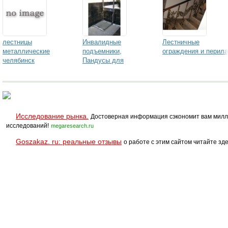
лестницы
Инвалидные
Лестничные
металлические
подъемники,
ограждения и перила
челябинск
Пандусы для
входных групп от
компании ИнСистем
Исследование рынка.
Достоверная информация сэкономит вам милл
исследований!
megaresearch.ru
Goszakaz. ru: реальные отзывы
о работе с этим сайтом читайте зде