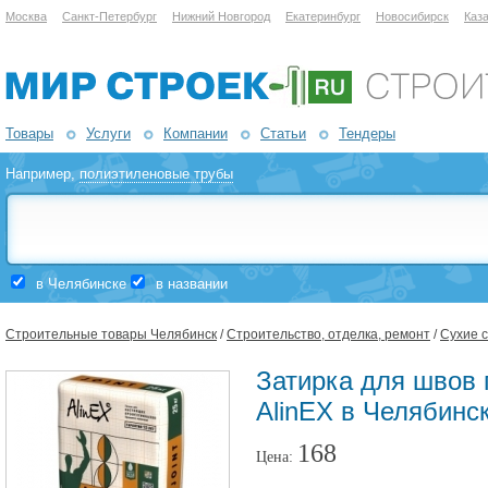
Москва
Санкт-Петербург
Нижний Новгород
Екатеринбург
Новосибирск
Каз
Товары
Услуги
Компании
Статьи
Тендеры
Например,
полиэтиленовые трубы
в Челябинске
в названии
Строительные товары Челябинск
/
Строительство, отделка, ремонт
/
Сухие 
Затирка для швов г
AlinEX в Челябинс
168
Цена: