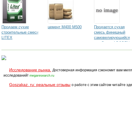
Продаем сухие
цемент М400 М500
Продается сухая
строительные смеси
смесь финишный
LITEX
самовелирующийся
пол Bergauf BODEN
NIVELIR
Исследование рынка.
Достоверная информация сэкономит вам милл
исследований!
megaresearch.ru
Goszakaz. ru: реальные отзывы
о работе с этим сайтом читайте зде