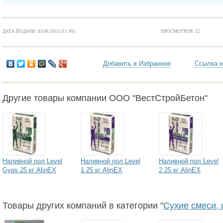
ДАТА ПОДАЧИ: 03.06.2015 (11:49)
ПРОСМОТРОВ: 12
Добавить в Избранное
Ссылка н
Другие товары компании ООО "ВестСтройБетон"
Наливной пол Level
Наливной пол Level
Наливной пол Level
Gyps 25 кг AlinEX
1 25 кг AlinEX
2 25 кг AlinEX
Товары других компаний в категории "
Сухие смеси, 