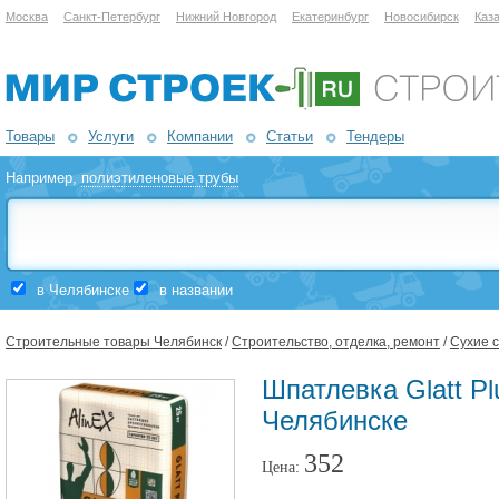
Москва
Санкт-Петербург
Нижний Новгород
Екатеринбург
Новосибирск
Каз
Товары
Услуги
Компании
Статьи
Тендеры
Например,
полиэтиленовые трубы
в Челябинске
в названии
Строительные товары Челябинск
/
Строительство, отделка, ремонт
/
Сухие 
Шпатлевка Glatt Plu
Челябинске
352
Цена: