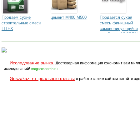
Продаем сухие
цемент М400 М500
Продается сухая
строительные смеси
смесь финишный
LITEX
самовелирующийся
пол Bergauf BODEN
NIVELIR
Исследование рынка.
Достоверная информация сэкономит вам милл
исследований!
megaresearch.ru
Goszakaz. ru: реальные отзывы
о работе с этим сайтом читайте зде