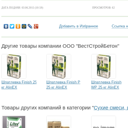
ДАТА ПОДАЧИ: 03.06.2015 (10:59)
ПРОСМОТРОВ: 62
Добавить в Избранное
Ссылка н
Другие товары компании ООО "ВестСтройБетон"
Шпатлевка Finish 25
Шпатлевка Finish P
Шпатлевка Finish
кг AlinEX
25 кг AlinEX
WP 25 кг AlinEX
Товары других компаний в категории "
Сухие смеси, 