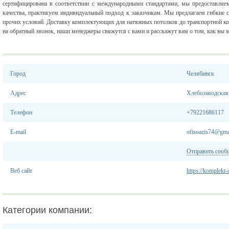
сертифицирована в соответствии с международными стандартами, мы предоставля
качества, практикуем индивидуальный подход к заказчикам. Мы предлагаем гибкие 
прочих условий. Доставку комплектующих для натяжных потолков до транспортной ко
на обратный звонок, наши менеджеры свяжутся с вами и расскажут вам о том, как вы 
Город
Челябинск
Адрес
Хлебозаводская 
Телефон
+79221686117
E-mail
ofisoazis74@gma
Отправить сооб
Веб сайт
https://komplekt-
Категории компании: