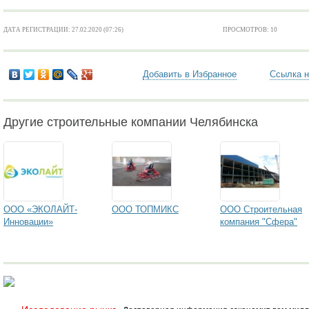
ДАТА РЕГИСТРАЦИИ: 27.02.2020 (07:26)
ПРОСМОТРОВ: 10
Добавить в Избранное
Ссылка н
Другие строительные компании Челябинска
ООО «ЭКОЛАЙТ-
ООО ТОПМИКС
ООО Строительная
Инновации»
компания "Сфера"