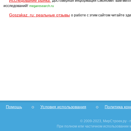
Исследование рынка.
Достоверная информация сэкономит вам милл
исследований!
megaresearch.ru
Goszakaz. ru: реальные отзывы
о работе с этим сайтом читайте зде
Помощь
Условия использования
Политика ко
© 2009-2023, МирСтроек.ру -
При полном или частичном использовании м