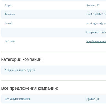
Адрес
Кирова 5В
Телефон
+7(351)7007283
E-mail
servicegudru@ya
Отправить сооб
Веб сайт
http://www.servi
Категории компании:
Уборка, клининг
/
Другое
Все предложения компании:
Все услуги компании
:
Другое
(1)