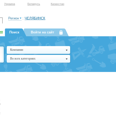
Украина
Беларусь
Казахстан
Регион
:
ЧЕЛЯБИНСК
ия
Поиск
Войти на сайт
Компании
Во всех категориях
,
и
я
с