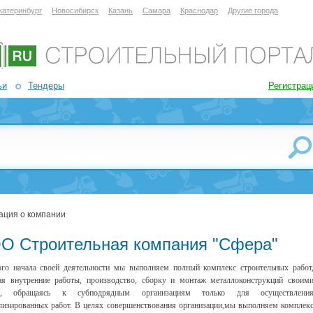
катеринбург
Новосибирск
Казань
Самара
Краснодар
Другие города
ьи
Тендеры
Регистрац
ация о компании
О Строительная компания "Сфера"
го начала своей деятельности мы выполняем полный комплекс строительных работ
я внутренние работы, производство, сборку и монтаж металлоконструкций своим
и, обращаясь к субподрядным организациям только для осуществлени
лизированных работ. В целях совершенствования организации,мы выполняем комплек