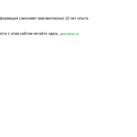
формация сэкономит вам миллионы! 10 лет опыта
боте с этим сайтом читайте здесь.
goszakaz.ru
Политика конфиденциальности
Карта сайта
© 2009-2023, МирСтроек.ру - портал бесплатных строительных объявлений.
ли частичном использовании материалов сайта гиперссылка на MirStroek.RU