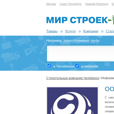
Москва
Санкт-Петербург
Нижний Новгород
Е
Товары
Услуги
Компании
Стат
Например,
полиэтиленовые трубы
в Челябинске
в названии
Строительные компании Челябинск
/ Информ
ОО
С само
включа
силам
специа