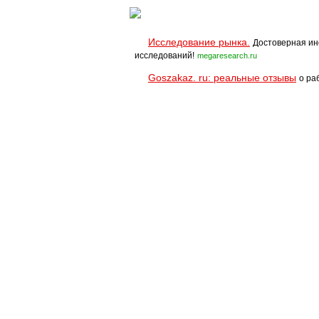
Исследование рынка.
Достоверная ин
исследований!
megaresearch.ru
Goszakaz. ru: реальные отзывы
о ра
Помощь
Условия использования
При полном и