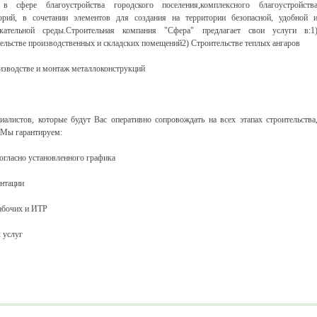
 в сфере благоустройства городского поселения,комплексного благоустройств
орий, в сочетании элементов для создания на территории безопасной, удобной 
екательной среды.Строительная компания "Сфера" предлагает свои услуги в:1
ельстве производственных и складских помещений2) Строительстве теплых ангаров
изводстве и монтаж металлоконструкций
листов, которые будут Вас оперативно сопровождать на всех этапах строительства
а.Мы гарантируем:
согласно установленного графика
ентации
абочих и ИТР
 услуг