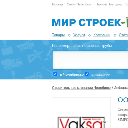
Москва
Санкт-Петербург
Нижний Новгород
Е
Товары
Услуги
Компании
Стат
Например,
полиэтиленовые трубы
в Челябинске
в названии
Строительные компании Челябинск
/ Информ
ОО
Совре
декора
SIMFON