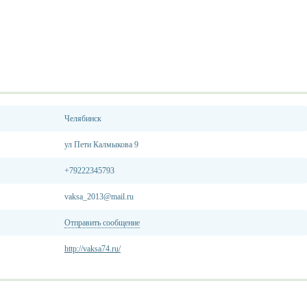
Челябинск
ул Пети Калмыкова 9
+79222345793
vaksa_2013@mail.ru
Отправить сообщение
http://vaksa74.ru/