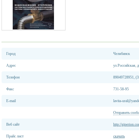
Город
Челябинск
Адрес
ул.Российская, д
Телефон
89049728951, (3
Факс
731-58-95
E-mail
lavita-ural@yand
Отправить сооб
Веб сайт
http://giperion.c
Прайс лист
скачать